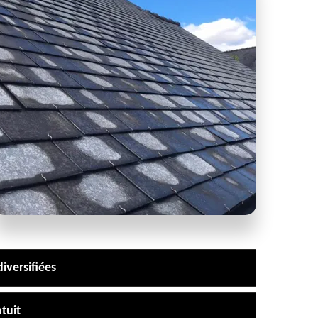
iversifiées
tuit