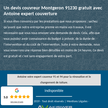
Un devis couvreur Montgeron 91230 gratuit avec
Antoine expert couverture
Si vous êtes convaincu par les prestations que nous proposons ; sachez
qu’avant que notre entreprise prenne en mains vos travaux, il est
nécessaire que vous nous envoyer une demande de devis. Cela, afin que
vous puissiez avoir connaissance du budget à prévoir, de la durée de
l’intervention et du coût de l’intervention. Suite à votre demande, nous
vous enverrons une réponse bien détaillée en moins de 24 heures. Ce devis
est gratuit et c’est sans engagement de votre part.
Antoine votre
expert couvreur 91
et 94 pour la rénovation et le
changement de toiture.
indisponible
5.0
Copyright © 2019 - Tout droit réservés |
Mentions Légales
-
Lire nos
15
avis