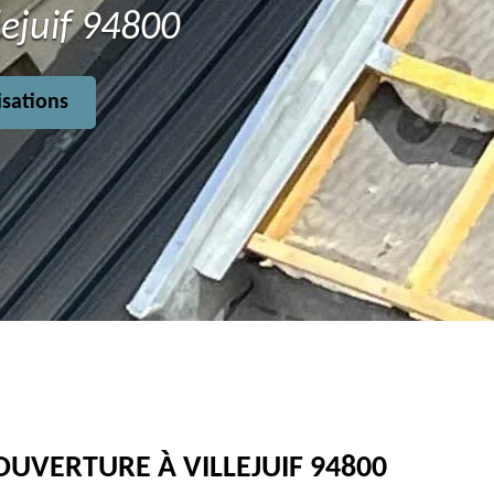
lejuif 94800
isations
OUVERTURE À VILLEJUIF 94800